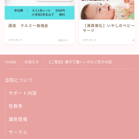
講座 テルミー勉強会
【満員御礼】いやしのベビー
サージ
2025.08.24
2025.02.13
お知らせ
お知
HOME
お知らせ
【ご報告】親子で聴くいのちと性のお話
＞
＞
当院について
サポート内容
性教育
講座情報
サークル