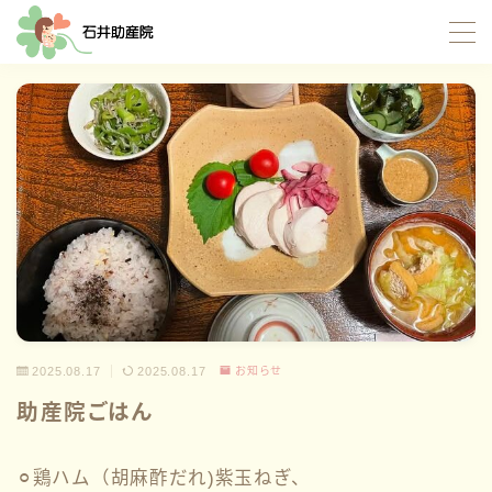
MENU
TOP
当院について
サポート内容
お産サポート
母乳サポート
2025.08.17
2025.08.17
お知らせ
イトオテルミー療法
助産院ごはん
産褥入院サポート
お母さんたちの応援団
⚪︎鶏ハム（胡麻酢だれ)紫玉ねぎ、