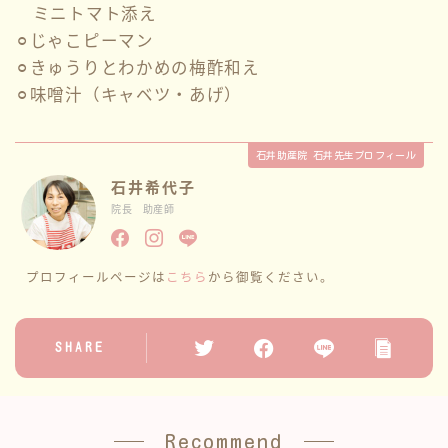
ミニトマト添え
性教育
⚪︎じゃこピーマン
⚪︎きゅうりとわかめの梅酢和え
⚪︎味噌汁（キャベツ・あげ）
講座情報
サークル
石井助産院 石井先生プロフィール
石井希代子
ブログ一覧
院長 助産師
お問い合わせ
プロフィールページは
こちら
から御覧ください。
SHARE
Recommend