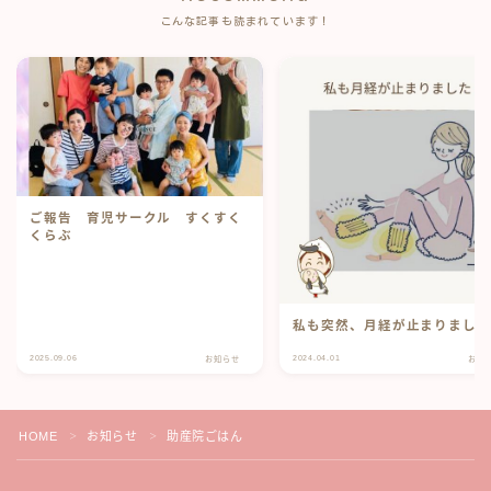
こんな記事も読まれています！
ご報告 育児サークル すくすく
くらぶ
私も突然、月経が止まりまし
2025.09.06
2024.04.01
お知らせ
お知
HOME
お知らせ
助産院ごはん
＞
＞