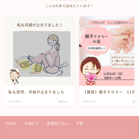
こんな記事も読まれています！
私も突然、月経が止まりました
【講座】親子テルミー 11月2
2024.04.01
2024.11.14
お知らせ
お知
HOME
お知らせ
助産院ごはん 夕食
＞
＞