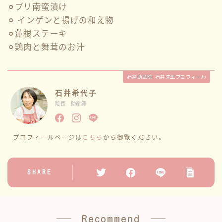
⚪︎ブリ南蛮漬け
性教育
⚪︎ インゲンと揚げの和え物
⚪︎蓮根ステーキ
⚪︎鶏肉と舞茸のお汁
講座情報
サークル
石井助産院 石井先生プロフィール
石井希代子
ブログ一覧
院長 助産師
お問い合わせ
プロフィールページは
こちら
から御覧ください。
SHARE
Recommend