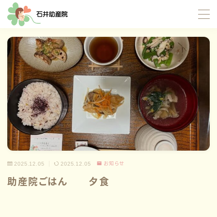
MENU
TOP
当院について
サポート内容
お産サポート
母乳サポート
2025.12.05
2025.12.05
お知らせ
イトオテルミー療法
助産院ごはん 夕食
産褥入院サポート
お母さんたちの応援団