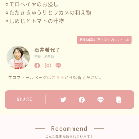
⚪︎モロヘイヤのお浸し
性教育
⚪︎たたききゅうりとワカメの和え物
⚪︎しめじとトマトの汁物
講座情報
石井助産院 石井先生プロフィール
サークル
石井希代子
院長 助産師
ブログ一覧
プロフィールページは
こちら
から御覧ください。
お問い合わせ
SHARE
Recommend
こんな記事も読まれています！