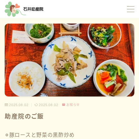
MENU
TOP
当院について
サポート内容
お産サポート
母乳サポート
2025.08.02
2025.08.02
お知らせ
イトオテルミー療法
助産院のご飯
産褥入院サポート
お母さんたちの応援団
⚪︎豚ロースと野菜の黒酢炒め