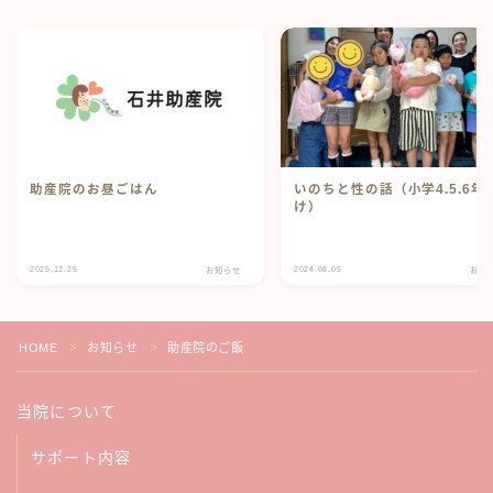
助産院のお昼ごはん
いのちと性の話（小学4.5.6年
け）
2025.12.25
2024.08.05
お知らせ
お知
HOME
お知らせ
助産院のご飯
＞
＞
当院について
サポート内容