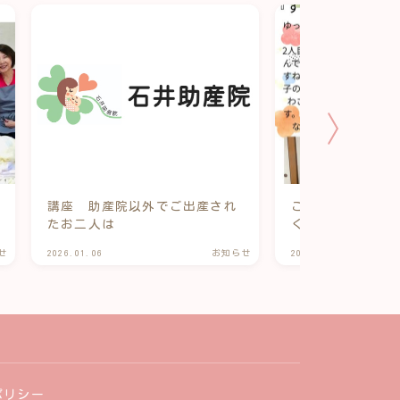
講座 助産院以外でご出産され
ご報告 育児サー
たお二人は
くくらぶ』
せ
2026.01.06
お知らせ
2026.04.16
ポリシー