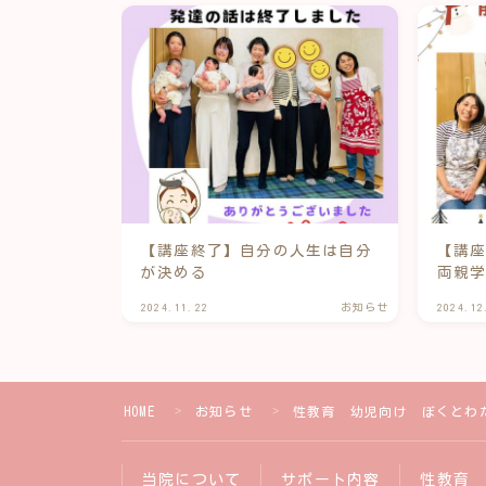
【講座終了】自分の人生は自分
【講
が決める
両親
2024.11.22
お知らせ
2024.12
HOME
お知らせ
性教育 幼児向け ぼくとわ
＞
＞
当院について
サポート内容
性教育