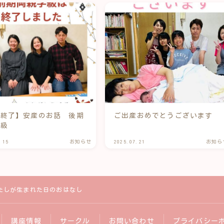
座終了】安産のお話 後期
ご出産おめでとうございます
学級
.15
お知らせ
2025.07.21
お知ら
たしが生まれた日のおはなし
講座情報
サークル
お問い合わせ
プライバシー