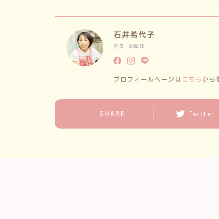
石井希代子
院長 助産師
プロフィールページは
こちら
から
SHARE
Twitter