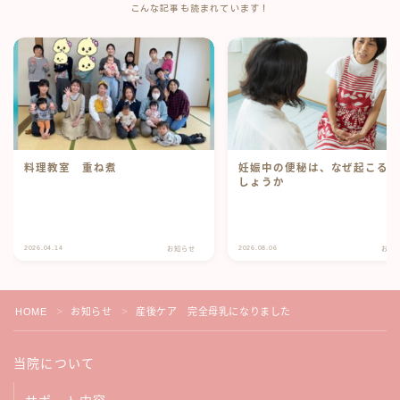
こんな記事も読まれています！
料理教室 重ね煮
妊娠中の便秘は、なぜ起こる
しょうか
2026.04.14
2026.08.06
お知らせ
お知
HOME
お知らせ
産後ケア 完全母乳になりました
＞
＞
当院について