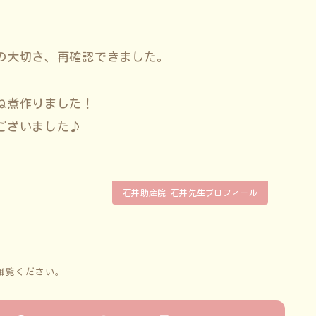
の大切さ、再確認できました。
ね煮作りました！
ございました♪
石井助産院 石井先生プロフィール
御覧ください。