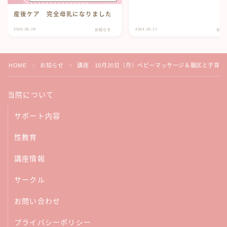
産後ケア 完全母乳になりました
2025.05.28
2024.03.17
お知らせ
お知
HOME
お知らせ
講座 10月20日（月）ベビーマッサージ＆職区と子育て
＞
＞
当院について
サポート内容
性教育
講座情報
サークル
お問い合わせ
プライバシーポリシー