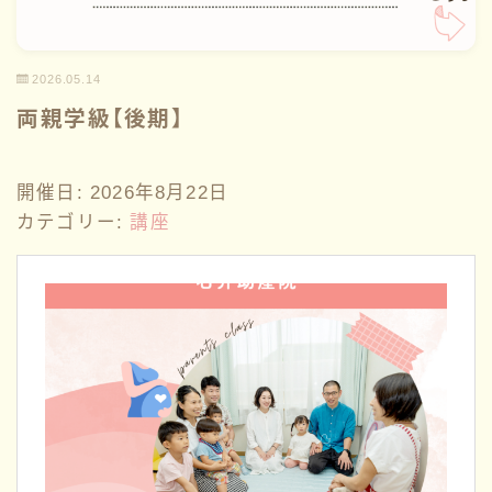
性教育
2026.05.14
講座情報
両親学級【後期】
サークル
開催日: 2026年8月22日
カテゴリー:
講座
ブログ一覧
お問い合わせ