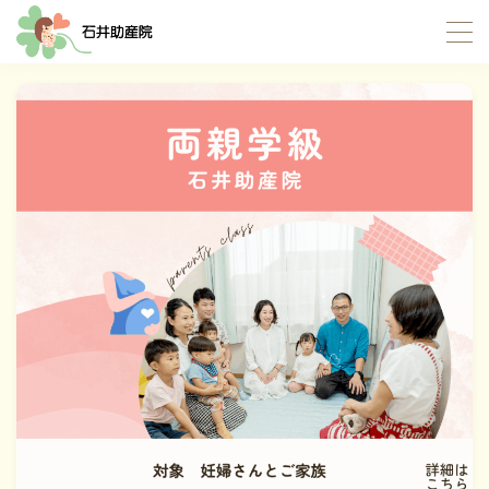
MENU
TOP
当院について
サポート内容
お産サポート
母乳サポート
イトオテルミー療法
産褥入院サポート
お母さんたちの応援団