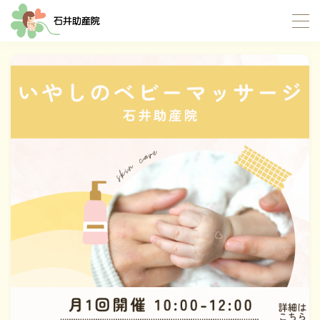
MENU
TOP
当院について
サポート内容
お産サポート
母乳サポート
イトオテルミー療法
産褥入院サポート
お母さんたちの応援団