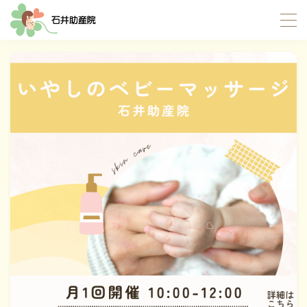
MENU
TOP
当院について
サポート内容
お産サポート
母乳サポート
イトオテルミー療法
産褥入院サポート
お母さんたちの応援団