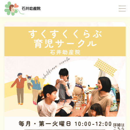
MENU
TOP
当院について
サポート内容
お産サポート
母乳サポート
イトオテルミー療法
産褥入院サポート
お母さんたちの応援団