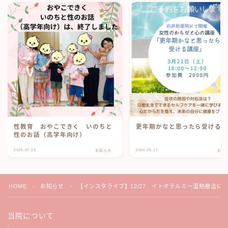
性教育 おやこできく いのちと
更年期かなと思ったら受ける
性のお話（高学年向け）
2025.07.29
2026.03.17
お知らせ
お知
HOME
お知らせ
【インスタライブ】12/27 イトオテルミー温熱療法に
＞
＞
当院について