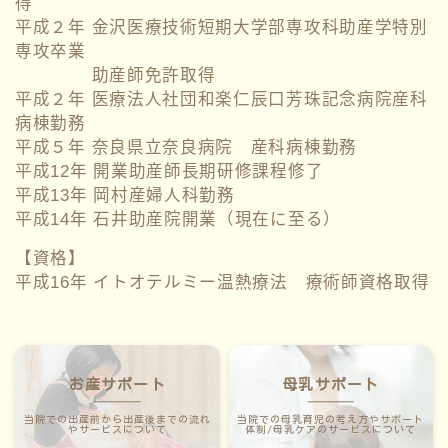
得
平成２年 金沢医療技術短期大学部専攻科助産学特別
専攻卒業
助産師免許取得
平成２年 医療法人社団和楽仁辰口芳珠記念病院産科
病棟勤務
平成５年 奈良県立奈良病院 産科病棟勤務
平成12年 開業助産師長期研修課程修了
平成13年 岡村産婦人科勤務
平成14年 石井助産院開業（現在に至る）
【資格】
平成16年 イトオテルミー温熱療法 療術師資格取得
お産サポート
母乳サポート
当院での出産前から出産後までの流れ
当院での母乳育児の考え方やサポート
やサービスについて
体制/母乳ケアのサービスについて