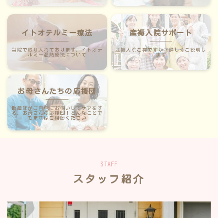
イトオテルミー療法
産褥入院サポート
当院で取り入れております、イトオテ
産褥入院ご存ですか？詳しくご説明し
ルミー温熱療法について
ます
お母さんたちの応援団
助産師がご⾃宅にお伺いしてケアをす
る、お⺟さんの応援団！どんなことで
もまずはご相談ください
STAFF
スタッフ紹介