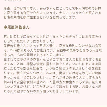
産後、食事はお母さん、あかちゃんにとってとても大切なので身体
に寄り添える食事を心がけています。少しでもゆったりと癒される
食事の時間を提供出来るといいなと思っています。
中尾亜津佐さん
石井助産院で産後ケアのお世話になったのをきっかけにお食事を作
らせていただくようになりました。
産後のお母さんにとって回復と養生、良質な母乳に欠かせない食事
は、24時間赤ちゃんのお世話でフル稼動中の気持ちを休める大きな
愉しみ、心の栄養源でもあると思います。
生まれてほやほやの赤ちゃんと過ごすお母さんのお食事を作りお届
けすることは、神聖な領域に携わるはたらき。いのちにそのまま直
結したとても幸せな仕事で、いつも自然と気持ちが清しく引き締ま
ります。献立で気をつけているのは、出来るだけ地元の旬のお野菜
をつかった『まごはやさしい』。昔ながらの製法で大切に作られた
調味料や安全な食材を基本とした重ね煮や和食が中心です。見た目
はシンプルだけど、どこか懐かしくてほっとする味。お母さんと赤
ちゃんの健やかないのちを願ってお作りしています。