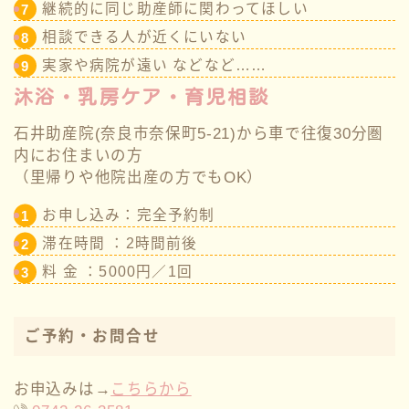
継続的に同じ助産師に関わってほしい
相談できる人が近くにいない
実家や病院が遠い などなど……
沐浴・乳房ケア・育児相談
⽯井助産院(奈良市奈保町5-21)から⾞で往復30分圏
内にお住まいの⽅
（⾥帰りや他院出産の⽅でもOK）
お申し込み：完全予約制
滞在時間 ：2時間前後
料 ⾦ ：5000円／1回
ご予約・お問合せ
お申込みは→
こちらから