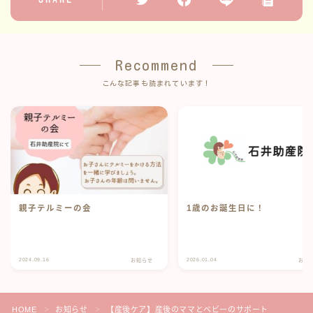
Recommend
こんな記事も読まれています！
親子テルミーの会
1歳のお誕生日に！
2024.09.16
2026.01.04
お知らせ
お知
HOME
お知らせ
【産後ケア】産後のママとベビーのサポート
＞
＞