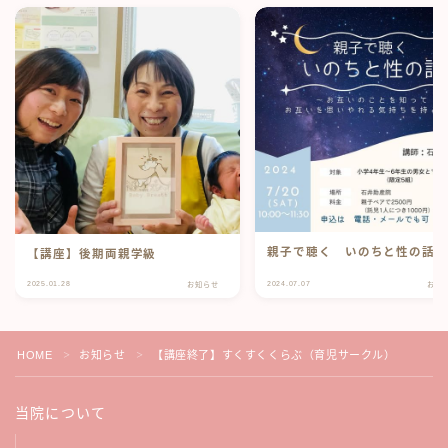
親子で聴く いのちと性の
【講座】後期両親学級
2025.01.28
2024.07.07
お知らせ
お知
HOME
お知らせ
【講座終了】すくすくくらぶ（育児サークル）
＞
＞
当院について