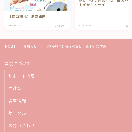
おむつなし育児日記 生後1ヶ
すぎからトライ
【満員御礼】足育講座
2025.02.13
2025.05.23
お知らせ
お知
HOME
お知らせ
【講座終了】安産のお話 後期両親学級
＞
＞
当院について
サポート内容
性教育
講座情報
サークル
お問い合わせ