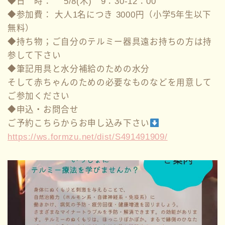
◆日 時： 5/8(木) 9：30-12：00
◆参加費： 大人1名につき 3000円（小学5年生以下
無料）
◆持ち物；ご自分のテルミー器具遠お持ちの方は持
参して下さい
◆筆記用具と水分補給のための水分
そして赤ちゃんのための必要なものなどを用意して
ご参加ください
◆申込・お問合せ
ご予約こちらからお申し込み下さい
https://ws.formzu.net/dist/S491491909/