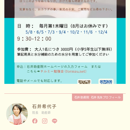
石井助産院 石井先生プロフィール
石井希代子
院長 助産師