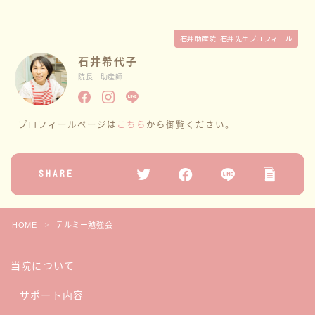
性教育
石井助産院 石井先生プロフィール
石井希代子
講座情報
院長 助産師
サークル
プロフィールページは
こちら
から御覧ください。
ブログ一覧
SHARE
お問い合わせ
HOME
テルミー勉強会
＞
当院について
サポート内容