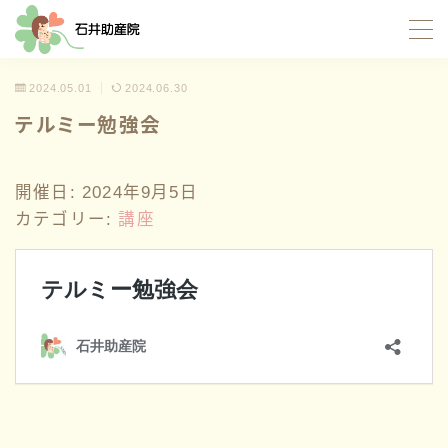
MENU
2024.05.01
2024.06.30
テルミー勉強会
TOP
開催日: 2024年9月5日
当院について
カテゴリー:
講座
サポート内容
お産サポート
母乳サポート
イトオテルミー療法
産褥入院サポート
お母さんたちの応援団