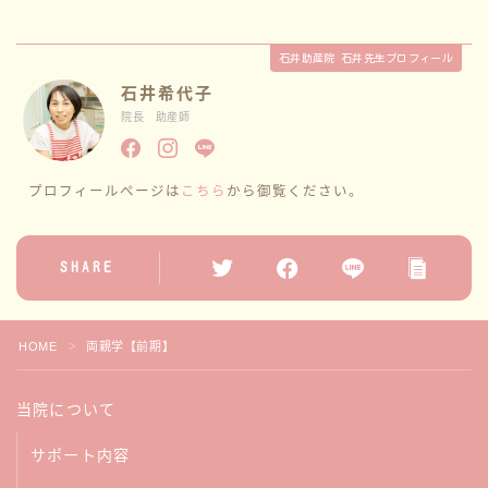
性教育
石井助産院 石井先生プロフィール
石井希代子
講座情報
院長 助産師
サークル
プロフィールページは
こちら
から御覧ください。
ブログ一覧
SHARE
お問い合わせ
HOME
両親学【前期】
＞
当院について
サポート内容