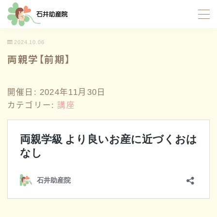
MENU
2024.10.06
両親学【前期】
TOP
開催日: 2024年11月30日
当院について
カテゴリー:
講座
サポート内容
お産サポート
母乳サポート
イトオテルミー療法
産褥入院サポート
お母さんたちの応援団