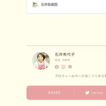
石井希代子
院長 助産師
プロフィールページは
こちら
から
SHARE
Twitter