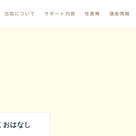
当院について
サポート内容
性教育
講座情報
お産サポート
母乳サポート
イトオテルミー療法
産褥入院サポート
お母さんたちの応援団