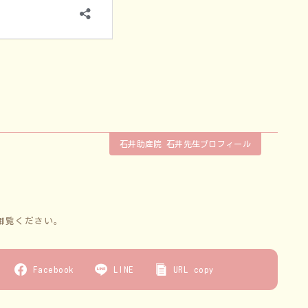
石井助産院 石井先生プロフィール
御覧ください。
Facebook
LINE
URL copy