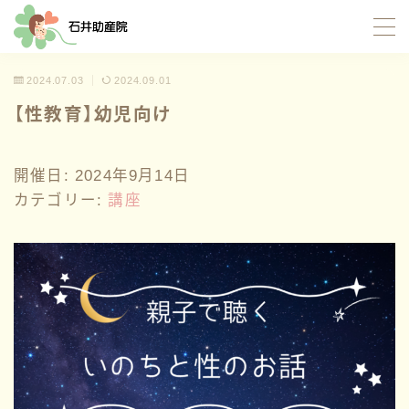
MENU
2024.07.03
2024.09.01
【性教育】幼児向け
TOP
開催日: 2024年9月14日
当院について
カテゴリー:
講座
サポート内容
お産サポート
母乳サポート
イトオテルミー療法
産褥入院サポート
お母さんたちの応援団