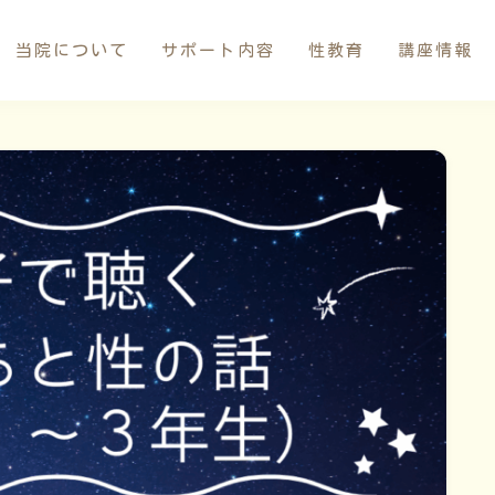
当院について
サポート内容
性教育
講座情報
お産サポート
母乳サポート
イトオテルミー療法
産褥入院サポート
お母さんたちの応援団