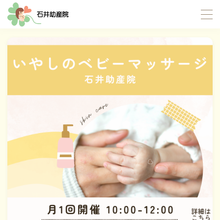
MENU
TOP
当院について
サポート内容
お産サポート
母乳サポート
イトオテルミー療法
産褥入院サポート
お母さんたちの応援団