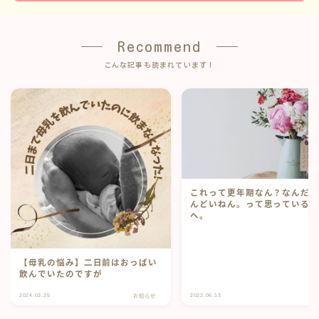
Recommend
こんな記事も読まれています！
これって更年期なん？なんだ
んどいねん。って思っている
へ。
【母乳の悩み】二日前はおっぱい
飲んでいたのですが
2024.03.25
2022.06.13
お知らせ
ブ