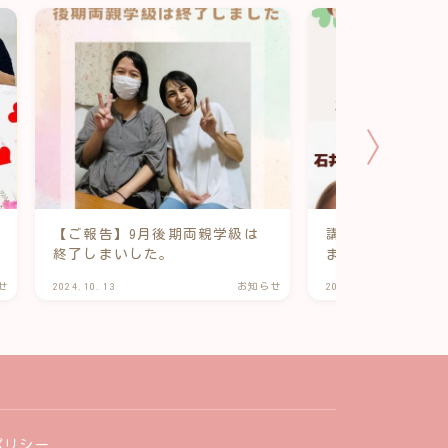
【ご報告】9月後期両親学級は
講座 14歳で一
終了しまいした。
まる
せ
2024.10.13
お知らせ
2025.10.06
ポリシー