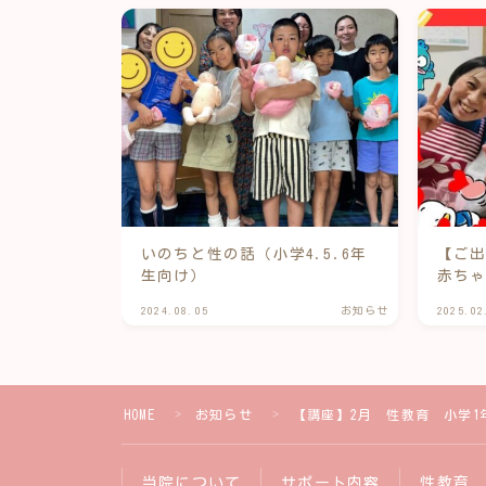
いのちと性の話（小学4.5.6年
【ご
生向け）
赤ち
2024.08.05
お知らせ
2025.02
HOME
お知らせ
【講座】2月 性教育 小学1
＞
＞
当院について
サポート内容
性教育