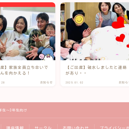
出産】家族全員立ち合いで
【ご出産】破水しましたと連絡
ゃんを向かえる！
があり・・
.28
お知らせ
2025.01.02
お知ら
年生～3年生向け
講座情報
サークル
お問い合わせ
プライバシー