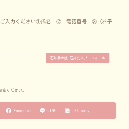
もご入力ください①氏名 ② 電話番号 ③（お子
石井助産院 石井先生プロフィール
御覧ください。
Facebook
LINE
URL copy