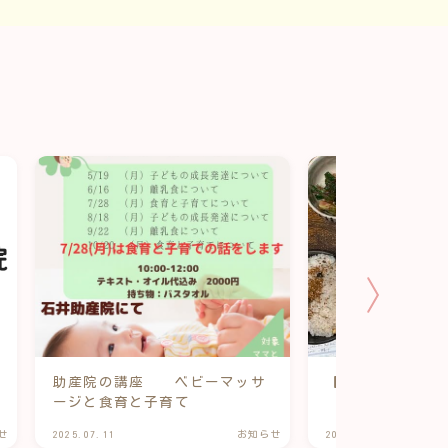
助産院の講座 ベビーマッサ
【助産院のご飯】
ージと食育と子育て
せ
2025.07.11
お知らせ
2025.03.04