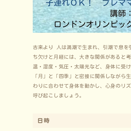
古来より ⼈は満潮で⽣まれ、引潮で息を
ち⽋けと⽉経には、⼤きな関係があると
温・湿度・気圧・太陽光など、⾝体に受
「⽉」と「四季」と密接に関係しながら
わりに合わせて⾝体を動かし、⼼⾝のリ
呼び起こしましょう。
日時