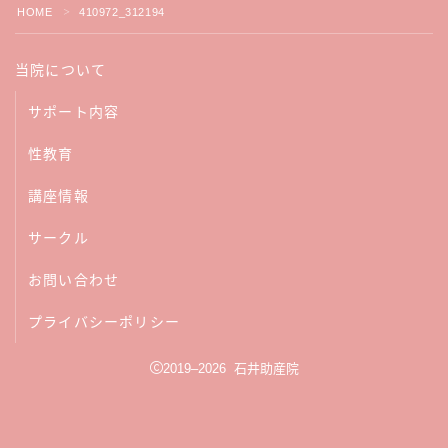
HOME
410972_312194
＞
性教育
当院について
講座情報
サポート内容
サークル
性教育
講座情報
ブログ一覧
サークル
お問い合わせ
お問い合わせ
フォローお待ちしています！
プライバシーポリシー
2019–2026 石井助産院
LINEで相談する