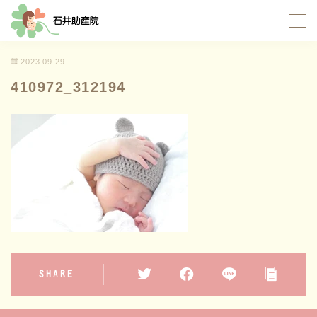
MENU
2023.09.29
410972_312194
TOP
当院について
サポート内容
お産サポート
母乳サポート
イトオテルミー療法
SHARE
産褥入院サポート
お母さんたちの応援団