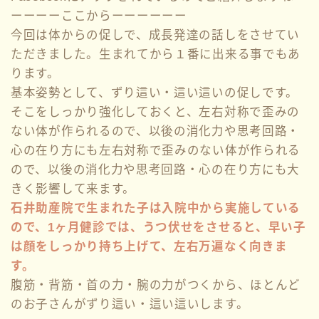
ーーーーここからーーーーーー
今回は体からの促しで、成長発達の話しをさせてい
ただきました。生まれてから１番に出来る事でもあ
ります。
基本姿勢として、ずり這い・這い這いの促しです。
そこをしっかり強化しておくと、左右対称で歪みの
ない体が作られるので、以後の消化力や思考回路・
心の在り方にも左右対称で歪みのない体が作られる
ので、以後の消化力や思考回路・心の在り方にも大
きく影響して来ます。
石井助産院で生まれた子は入院中から実施している
ので、1ヶ月健診では、うつ伏せをさせると、早い子
は顔をしっかり持ち上げて、左右万遍なく向きま
す。
腹筋・背筋・首の力・腕の力がつくから、ほとんど
のお子さんがずり這い・這い這いします。