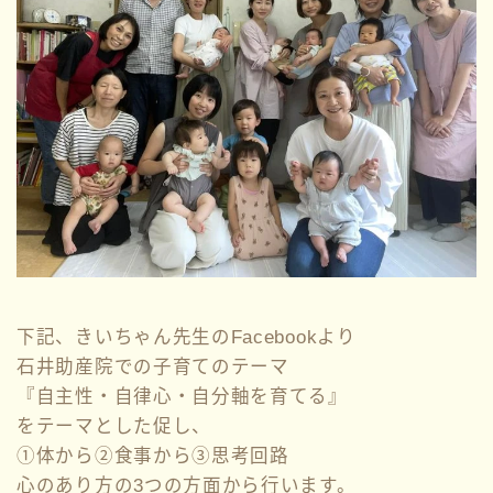
下記、きいちゃん先生のFacebookより
石井助産院での子育てのテーマ
『自主性・自律心・自分軸を育てる』
をテーマとした促し、
①体から②食事から③思考回路
心のあり方の3つの方面から行います。