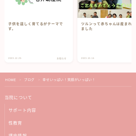
子供を逞しく育てるがテーマで
ツルンって赤ちゃんは産まれ
す。
ました
2023.12.25
2023.10.16
お知らせ
ブ
HOME
ブログ
幸せいっぱい！笑顔がいっぱい！
＞
＞
当院について
サポート内容
性教育
講座情報